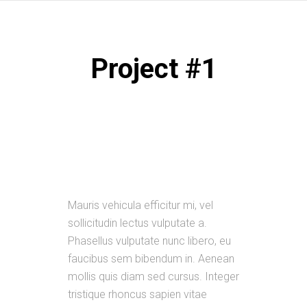
Project #1
Mauris vehicula efficitur mi, vel
sollicitudin lectus vulputate a.
Phasellus vulputate nunc libero, eu
faucibus sem bibendum in. Aenean
mollis quis diam sed cursus. Integer
tristique rhoncus sapien vitae